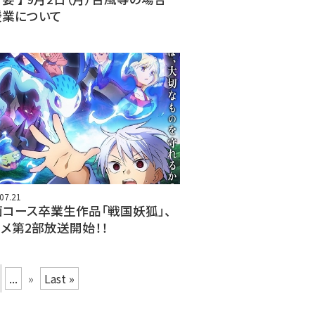
授業について
07.21
画コース卒業生作品「戦国妖狐」、
メ第2部放送開始！！
...
»
Last »