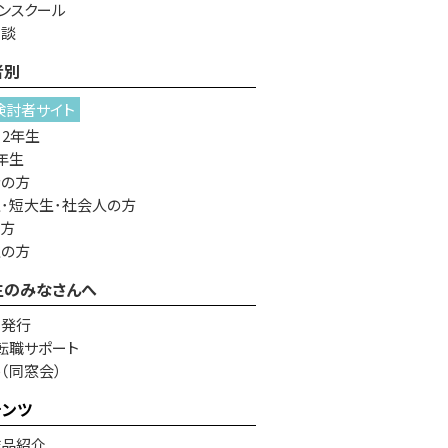
ンスクール
相談
者別
検討者サイト
・2年生
年生
者の方
･短大生･社会人の方
の方
生の方
生のみなさんへ
書発行
転職サポート
e（同窓会）
テンツ
作品紹介