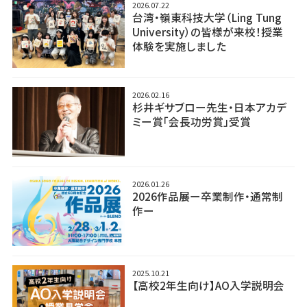
2026.07.22
台湾・嶺東科技大学（Ling Tung
University）の皆様が来校！授業
体験を実施しました
2026.02.16
杉井ギサブロー先生・日本アカデ
ミー賞「会長功労賞」受賞
2026.01.26
2026作品展ー卒業制作・通常制
作ー
2025.10.21
【高校2年生向け】AO入学説明会