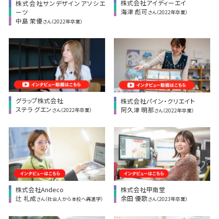
株式会社アイディーエイ
株式会社サンデザインアソシエ
海津 彪可
ーツ
さん（2022年卒業）
中島 茉優
さん（2022年卒業）
グラップ株式会社
株式会社パイン・クリエイト
ステラ グエン
阿久津 明那
さん（2022年卒業）
さん（2022年卒業）
株式会社Andeco
株式会社甲南堂
辻 礼成
余田 優歌
さん（社会人から本校へ再進学）
さん（2023年卒業）