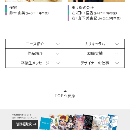
作家
東リ株式会社
鈴木 由美
左：田中 里香
さん（2011年卒業）
さん（2007年卒業）
右：山下 美由紀
さん（2010年卒業）
コース紹介
カリキュラム
作品紹介
就職実績
卒業生
メッセージ
デザイナー
の仕事
TOPへ戻る