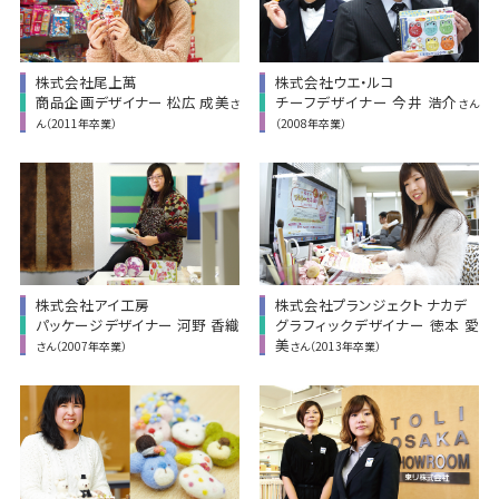
株式会社尾上萬
株式会社ウエ・ルコ
商品企画デザイナー 松広 成美
チーフデザイナー 今井 浩介
さ
さん
ん（2011年卒業）
（2008年卒業）
株式会社アイ工房
株式会社プランジェクト ナカデ
パッケージデザイナー 河野 香織
グラフィックデザイナー 徳本 愛
美
さん（2007年卒業）
さん（2013年卒業）