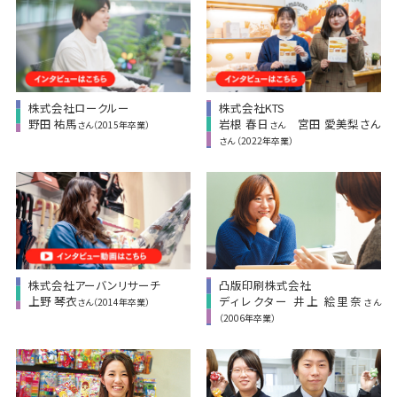
株式会社ロークルー
株式会社KTS
野田 祐馬
岩根 春日
宮田 愛美梨さん
さん（2015年卒業）
さん
さん （2022年卒業）
凸版印刷株式会社
株式会社アーバンリサーチ
ディレクター 井上 絵里奈
上野 琴衣
さん
さん（2014年卒業）
（2006年卒業）