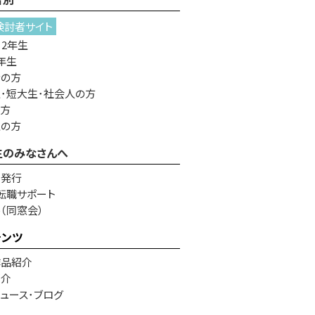
検討者サイト
・2年生
年生
者の方
･短大生･社会人の方
の方
生の方
生のみなさんへ
書発行
転職サポート
e（同窓会）
テンツ
作品紹介
紹介
ュース･ブログ