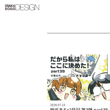
2026.07.23
総デあるx2日記 第3弾 part39