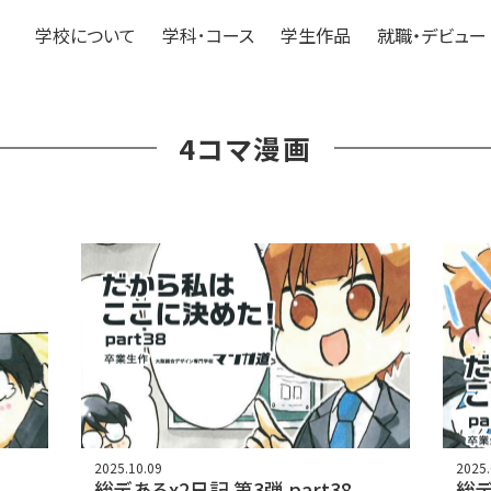
学校について
学科･コース
学生作品
就職・デビュー
4コマ漫画
2025.10.09
2025.
総デあるx2日記 第3弾 part38
総デ