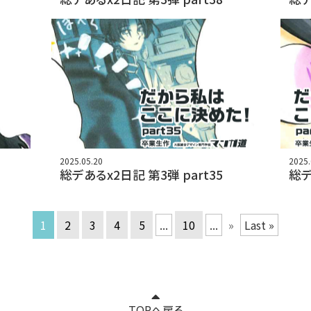
2025.05.20
2025.
総デあるx2日記 第3弾 part35
総デ
1
2
3
4
5
...
10
...
»
Last »
TOPへ戻る