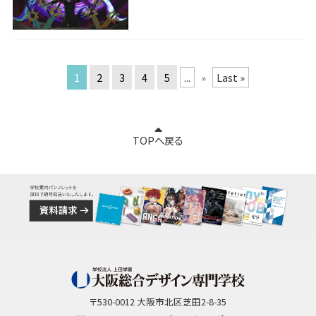
1
2
3
4
5
...
»
Last »
TOPへ戻る
〒530-0012 大阪市北区芝田2-8-35