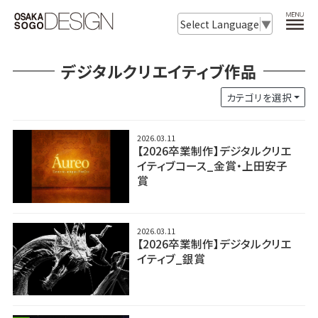
Select Language
▼
デジタルクリエイティブ作品
カテゴリを選択
2026.03.11
【2026卒業制作】デジタルクリエ
イティブコース_金賞・上田安子
賞
2026.03.11
【2026卒業制作】デジタルクリエ
イティブ_銀賞