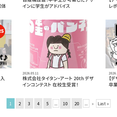
業体
インに学生がアドバイス
レポ
2026.05.11
2026.
潜入
株式会社タイタン・アート 20th デザ
【デ
インコンテスト 在校生受賞！
卒
1
2
3
4
5
...
10
20
...
»
Last »