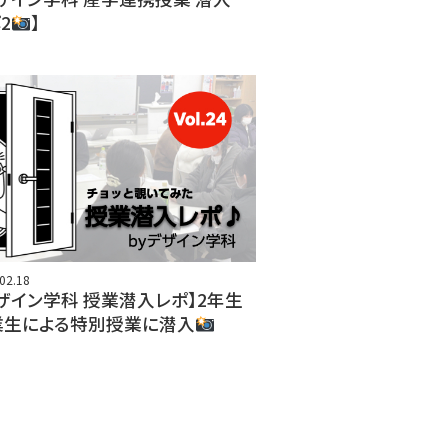
2
】
02.18
ザイン学科 授業潜入レポ】2年生
業生による特別授業に潜入