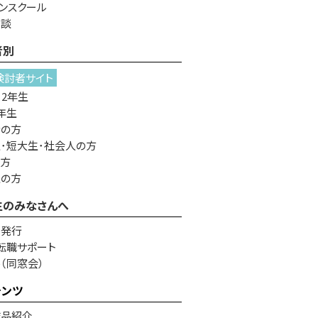
ンスクール
相談
者別
検討者サイト
・2年生
年生
者の方
･短大生･社会人の方
の方
生の方
生のみなさんへ
書発行
転職サポート
e（同窓会）
テンツ
作品紹介