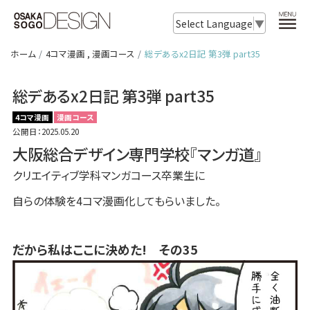
Select Language
▼
ホーム
4コマ漫画
,
漫画コース
総デあるx2日記 第3弾 part35
総デあるx2日記 第3弾 part35
4コマ漫画
漫画コース
公開日：2025.05.20
大阪総合デザイン専門学校『マンガ道』
クリエイティブ学科マンガコース卒業生に
自らの体験を4コマ漫画化してもらいました。
だから私はここに決めた!
その35