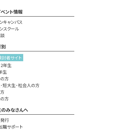
イベント情報
ンキャンパス
ンスクール
相談
者別
検討者サイト
・2年生
年生
者の方
･短大生･社会人の方
の方
生の方
生のみなさんへ
書発行
転職サポート