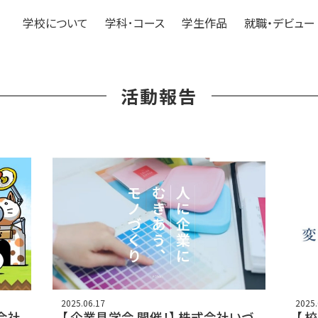
学校について
学科･コース
学生作品
就職・デビュー
活動報告
2025.06.17
2025.
式会社
【 企業見学会 開催！】 株式会社いづ
【 