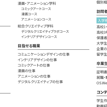
個別
漫画・アニメーション学科
コミックアートコース
訪問
漫画コース
アニメーションコース
入学
総合クリエイティブ学科
高校1
デジタルクリエイティブラボコース
高校3
インテリアデザインコース
保護
大学生
目指せる職業
企業
コミュニケーションデザインの仕事
留学
インテリアデザインの仕事
卒業
コミックアートの仕事
漫画の仕事
証明
アニメーションの仕事
就職・
デジタルクリエイティブの仕事
OS.W
コン
学生
動画