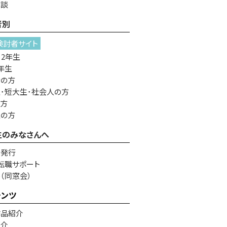
相談
者別
検討者サイト
・2年生
年生
者の方
･短大生･社会人の方
の方
生の方
生のみなさんへ
書発行
転職サポート
e（同窓会）
テンツ
作品紹介
紹介