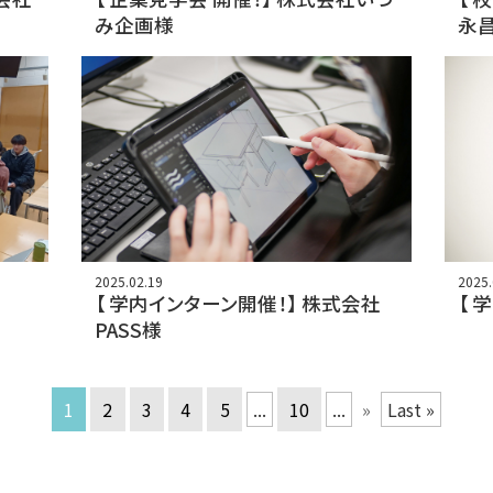
み企画様
永
2025.02.19
2025.
【 学内インターン開催！】 株式会社
【 
PASS様
1
2
3
4
5
...
10
...
»
Last »