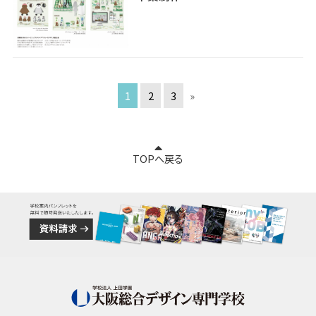
1
2
3
»
TOPへ戻る