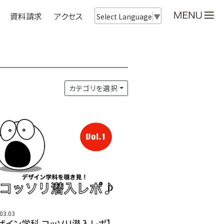
資料請求
アクセス
Select Language
▼
カテゴリを選択
03.03
ザイン学科 コッソリ潜入レポ】