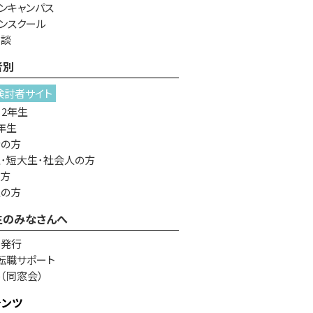
ンキャンパス
ンスクール
相談
者別
検討者サイト
・2年生
年生
者の方
･短大生･社会人の方
の方
生の方
生のみなさんへ
書発行
転職サポート
e（同窓会）
テンツ