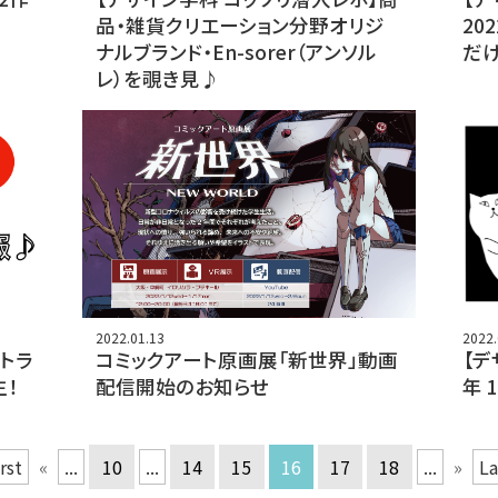
品・雑貨クリエーション分野オリジ
20
ナルブランド・En-sorer（アンソル
だ
レ）を覗き見♪
2022.01.13
2022.
フトラ
コミックアート原画展「新世界」動画
【デ
！
配信開始のお知らせ
年 
irst
«
...
10
...
14
15
16
17
18
...
»
La