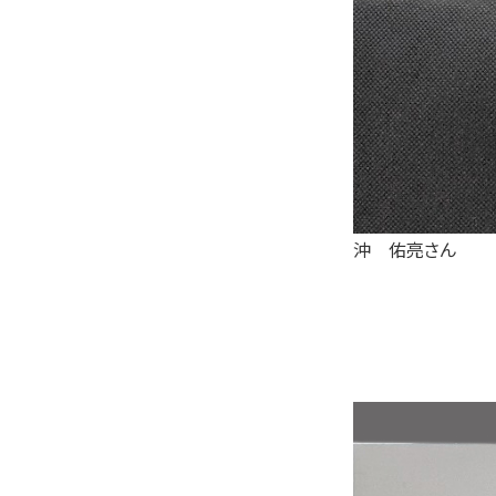
沖 佑亮さん