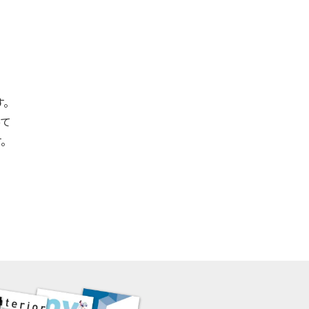
。
って
。