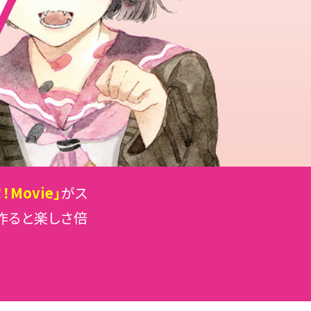
！！Movie」
がス
作ると楽しさ倍