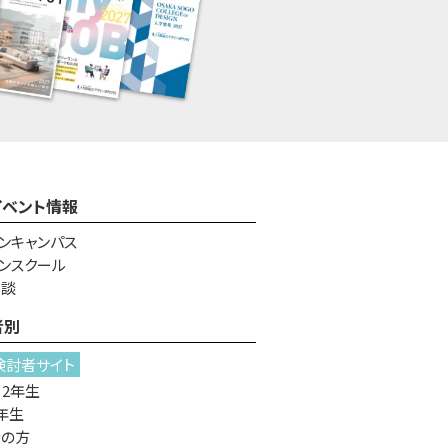
イベント情報
ンキャンパス
ンスクール
相談
者別
検討者サイト
・2年生
年生
者の方