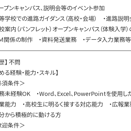
オープンキャンパス、説明会等のイベント参加
高等学校での進路ガイダンス（高校・会場）
・進路説
学校案内（パンフレット）オープンキャンパス（体験入
ＤＭ関係の制作
・資料発送業務
・データ入力業務等
歴】 不問
める経験・能力・スキル】
必須条件＞
実務未経験OK
・Word、Excel、PowerPoint
営業能力
・高校生に明るく接する対応能力
・広報
自分から積極的に動ける方
歓迎条件＞