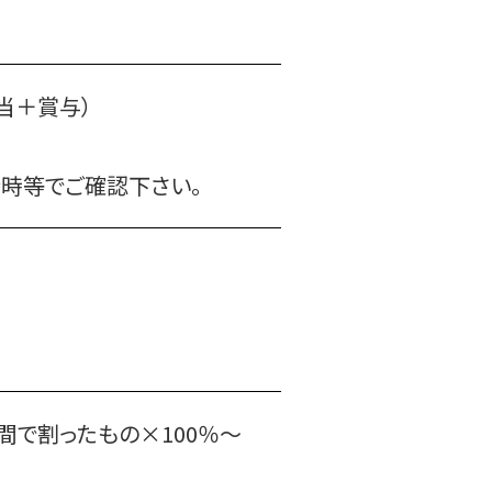
当＋賞与）
接時等でご確認下さい。
で割ったもの×100％～