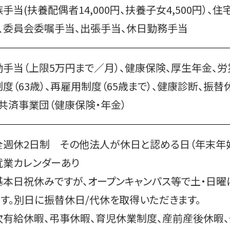
手当(扶養配偶者14,000円、扶養子女4,500円）、住宅手
、
委員会委嘱手当、出張手当、休日勤務手当
勤手当（上限5万円まで／月）、健康保険、厚生年金、
制度（63歳）、再雇用制度（65歳まで）、健康診断、振
・共済事業団（健康保険・年金）
全週休2日制 その他法人が休日と認める日（年末年
就業カレンダーあり
基本日祝休みですが、オープンキャンパス等で土・日
す。
別日に振替休日/代休を取得いただきます。
次有給休暇、弔事休暇、育児休業制度、産前産後休暇