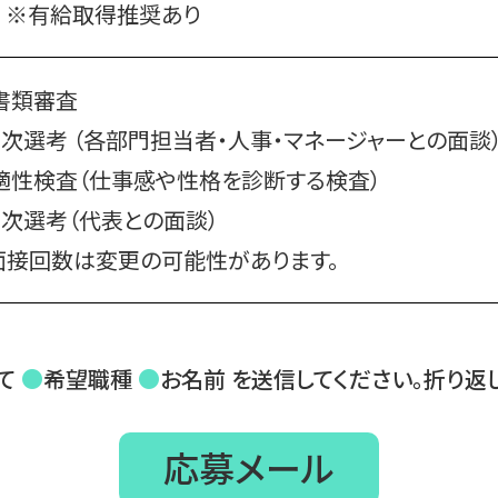
ど
※有給取得推奨あり
 書類審査
1次選考 （各部門担当者・人事・マネージャーとの面談
 適性検査（仕事感や性格を診断する検査）
2次選考（代表との面談）
面接回数は変更の可能性があります。
て
●
希望職種
●
お名前 を送信してください。
折り返
応募メール