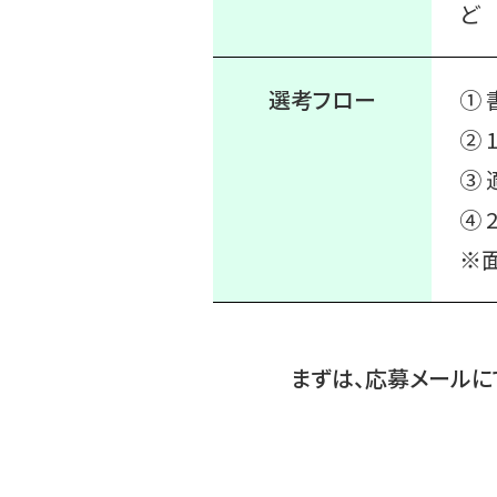
選考フロー
①
② 
③
④ 
※
まずは、応募メールに