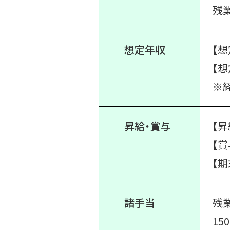
残
想定年収
【
【想
※
昇給・賞与
【昇
【賞
【期
諸手当
残
15