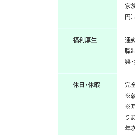
家族
円）
福利厚生
通
職
興
休日・休暇
完
※
※
りま
年