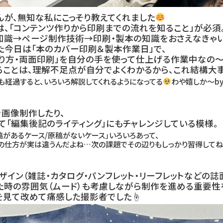
んが、無知な私にこっそり教えてくれました
、「コンテンツ作りから印刷までの流れを知ること」が必須
知識→ページ制作技術→印刷・製本の知識をおさえなきゃい
た今日は「本のカバー印刷＆製本作業日」で、
切り方・両面印刷」を自分の手を使って仕上げる作業中なの
ることは、理解不足点が自分でよくわかるから、これ結構大事
も経過すると、いろいろ解説してくれるようになってる
わや嬉しか〜b
で画像制作したり、
て「編集後記のライティング」にもチャレンジしている模様。
稿があるケース/原稿がないケース」いろいろあって、
の仕方が実は違うんだよね…次の課題でその辺りもしっかり習得してね
ザイン（雑誌・カタログ・パンフレット・リーフレットなどの誌面
た時の雰囲気（ムード）も考慮しながら制作を進める重要性
を見て改めて痛感した撮影者でした☝️