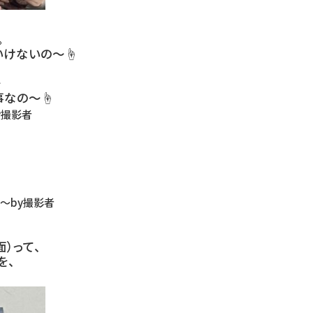
。
けないの〜☝️
〜
なの〜☝️
y撮影者
〜by撮影者
）って、
を、