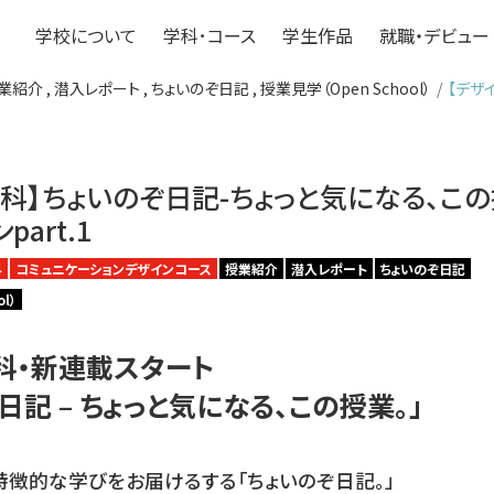
学校について
学科･コース
学生作品
就職・デビュー
業紹介
,
潜入レポート
,
ちょいのぞ日記
,
授業見学（Open School）
【デザ
科】ちょいのぞ日記-ちょっと気になる、この
art.1
科
コミュニケーションデザインコース
授業紹介
潜入レポート
ちょいのぞ日記
l）
科・新連載スタート
日記 – ちょっと気になる、この授業。」
特徴的な学びをお届けるする「ちょいのぞ日記。」