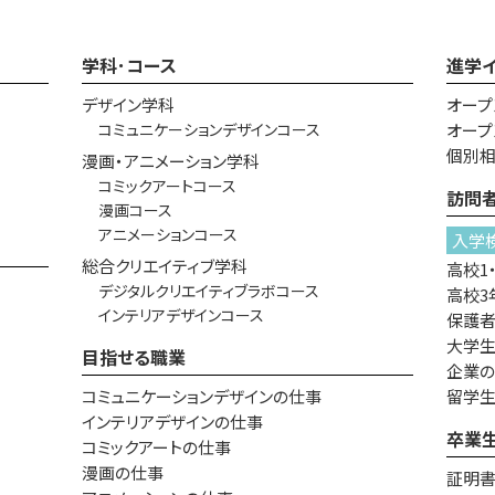
学科･コース
進学
デザイン学科
オープ
コミュニケーションデザインコース
オープ
個別
漫画・アニメーション学科
コミックアートコース
訪問
漫画コース
アニメーションコース
入学
総合クリエイティブ学科
高校1
デジタルクリエイティブラボコース
高校3
インテリアデザインコース
保護
大学生
目指せる職業
企業
コミュニケーションデザインの仕事
留学
インテリアデザインの仕事
卒業
コミックアートの仕事
漫画の仕事
証明