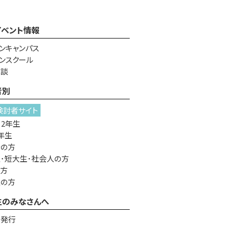
イベント情報
ンキャンパス
ンスクール
相談
者別
検討者サイト
・2年生
年生
者の方
･短大生･社会人の方
の方
生の方
生のみなさんへ
書発行