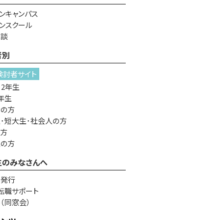
ンキャンパス
ンスクール
相談
者別
検討者サイト
・2年生
年生
者の方
･短大生･社会人の方
の方
生の方
生のみなさんへ
書発行
転職サポート
e（同窓会）