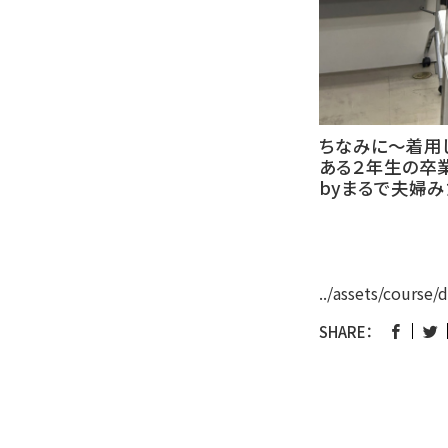
ちなみに〜着用
ある２年生の卒
byまるで夫婦み
../assets/course/
SHARE：