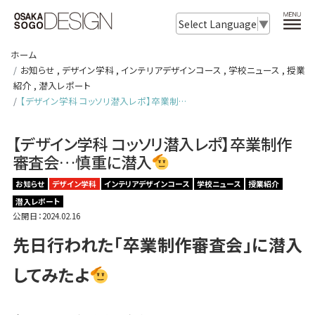
Select Language
▼
ホーム
お知らせ
,
デザイン学科
,
インテリアデザインコース
,
学校ニュース
,
授業
紹介
,
潜入レポート
【デザイン学科 コッソリ潜入レポ】卒業制…
【デザイン学科 コッソリ潜入レポ】卒業制作
審査会…慎重に潜入
お知らせ
デザイン学科
インテリアデザインコース
学校ニュース
授業紹介
潜入レポート
公開日：2024.02.16
先日行われた「卒業制作審査会」に潜入
してみたよ