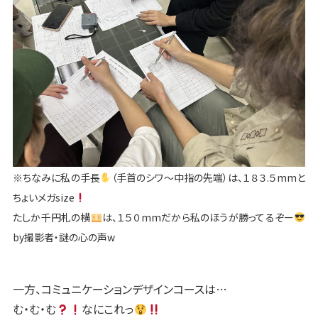
※ちなみに私の手長
（手首のシワ〜中指の先端）は、
１８３.５mmと
ちょいメガsize
たしか千円札の横
は、１５０mmだから私のほうが勝ってるぞー
by撮影者・謎の心の声w
一方、コミュニケーションデザインコースは…
む・む・む
なにこれっ