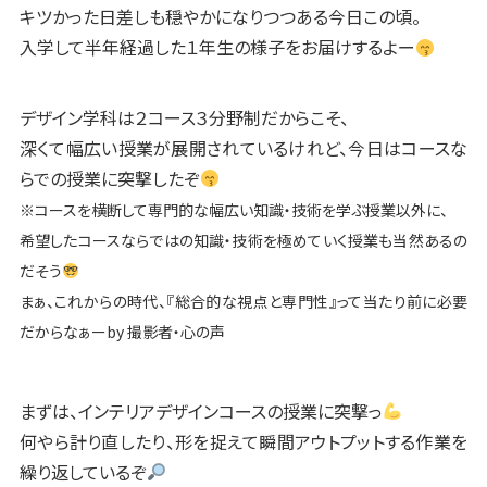
キツかった日差しも穏やかになりつつある今日この頃。
入学して半年経過した１年生の様子をお届けするよー
デザイン学科は２コース３分野制だからこそ、
深くて
幅広い授業が展開されているけれど、今日はコースな
らでの授業に突撃したぞ
※コースを横断して専門的な幅広い知識・技術を学ぶ授業以外に、
希望したコースならではの知識・技術を極めていく授業も当然あるの
だそう
まぁ、これからの時代、『総合的な視点と専門性』って当たり前に必要
だからなぁーby 撮影者・心の声
まずは、インテリアデザインコースの授業に突撃っ
何やら計り直したり、形を捉えて瞬間アウトプットする作業を
繰り返しているぞ