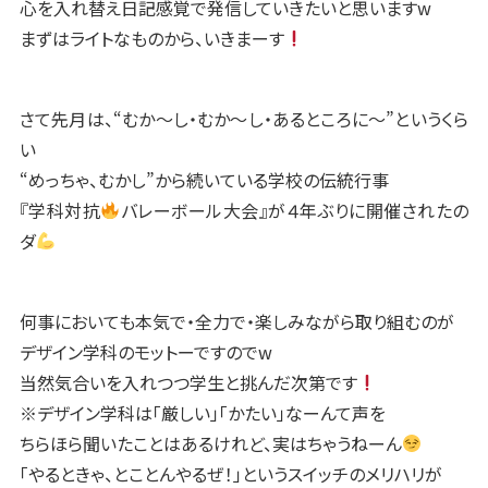
心を入れ替え日記感覚で発信していきたいと思いますw
まずはライトなものから、いきまーす
さて先月は、“むか〜し・むか〜し・あるところに〜”というくら
い
“めっちゃ、むかし”から続いている学校の伝統行事
『学科対抗
バレーボール大会』が４年ぶりに開催されたの
ダ
何事においても本気で・全力で・楽しみながら取り組むのが
デザイン学科のモットーですのでw
当然気合いを入れつつ学生と挑んだ次第です
※デザイン学科は「厳しい」「かたい」なーんて声を
ちらほら聞いたことはあるけれど、実はちゃうねーん
「やるときゃ、とことんやるぜ！」というスイッチのメリハリが