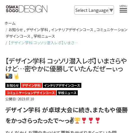
Select Language
▼
ホーム
お知らせ
,
デザイン学科
,
インテリアデザインコース
,
コミュニケーション
デザインコース
,
学校ニュース
【デザイン学科 コッソリ潜入レポ】いまさ…
【デザイン学科 コッソリ潜入レポ】いまさらや
けど…密やかに優勝していたんだぜーぃっ
お知らせ
デザイン学科
インテリアデザインコース
コミュニケーションデザインコース
学校ニュース
公開日：2023.07.10
デザイン学科 が卓球大会に続き、またもや優勝
をかっさらったったで〜っ✌
なんだかんだ理由をつけて更新をサボりまくっていた間、