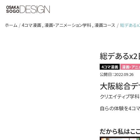
ホーム
4コマ漫画
,
漫画・アニメーション学科
,
漫画コース
総デあるx2
総デあるx2日
4コマ漫画
漫画・アニ
公開日：2022.09.26
大阪総合デ
クリエイティブ学
自らの体験を4コマ
だから私はこ