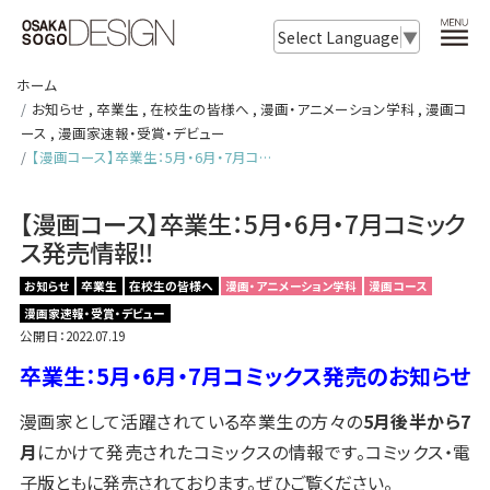
Select Language
▼
ホーム
お知らせ
,
卒業生
,
在校生の皆様へ
,
漫画・アニメーション学科
,
漫画コ
ース
,
漫画家速報・受賞・デビュー
【漫画コース】卒業生：5月・6月・7月コ…
【漫画コース】卒業生：5月・6月・7月コミック
ス発売情報‼
お知らせ
卒業生
在校生の皆様へ
漫画・アニメーション学科
漫画コース
漫画家速報・受賞・デビュー
公開日：2022.07.19
卒業生：5月・6月・7月コミックス発売のお知らせ
漫画家として活躍されている卒業生の方々の
5月後半から7
月
にかけて発売されたコミックスの情報です。コミックス・電
子版ともに発売されております。ぜひご覧ください。