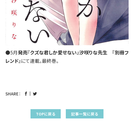
●5月
発売『クズな君しか愛せない』汐咲りな先生 『別冊フ
レンド』
にて連載。最終巻。
SHARE：
TOPに戻る
記事一覧に戻る