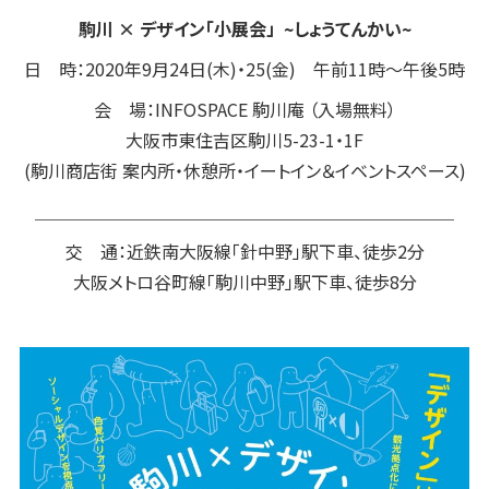
駒川 × デザイン「小展会」 ~しょうてんかい~
日 時：2020年9月24日(木)・25(金) 午前11時〜午後5時
会 場：INFOSPACE 駒川庵 （入場無料）
大阪市東住吉区駒川5-23-1・1F
(駒川商店街 案内所・休憩所・イートイン＆イベントスペース)
＿＿＿＿＿＿＿＿＿＿＿＿＿＿＿＿＿＿＿＿＿＿＿＿
交 通：近鉄南大阪線「針中野」駅下車、徒歩2分
大阪メトロ谷町線「駒川中野」駅下車、徒歩8分