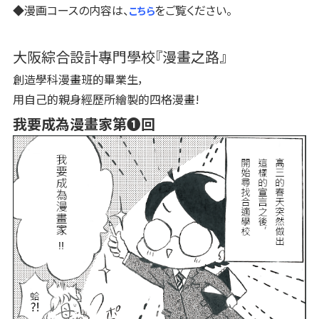
◆漫画コースの内容は、
をご覧ください。
こちら
大阪綜合設計專門學校『漫畫之路』
創造學科漫畫班的畢業生，
用自己的親身經歷所繪製的四格漫畫!
我要成為漫畫家第❶回