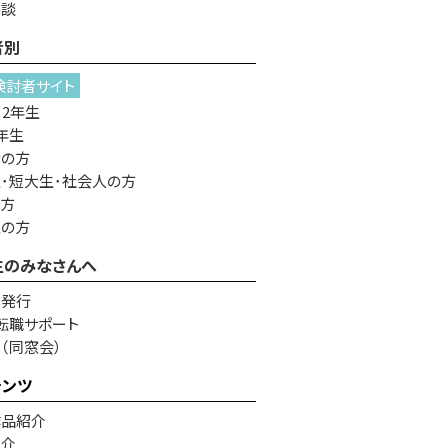
相談
者別
検討者サイト
・2年生
年生
者の方
･短大生･社会人の方
の方
生の方
生のみなさんへ
書発行
転職サポート
e（同窓会）
テンツ
作品紹介
紹介