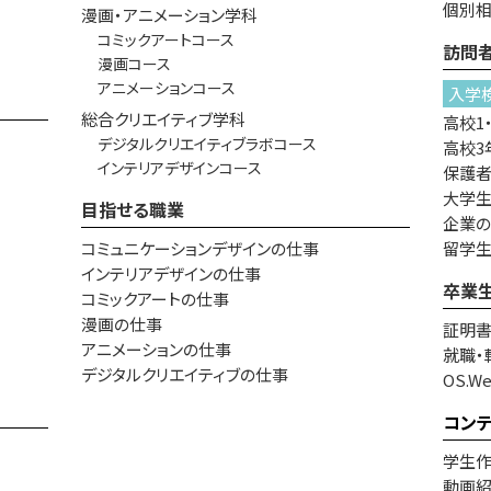
個別
漫画・アニメーション学科
コミックアートコース
訪問
漫画コース
アニメーションコース
入学
総合クリエイティブ学科
高校1
デジタルクリエイティブラボコース
高校3
インテリアデザインコース
保護
大学生
目指せる職業
企業
コミュニケーションデザインの仕事
留学
インテリアデザインの仕事
卒業
コミックアートの仕事
漫画の仕事
証明
アニメーションの仕事
就職・
デジタルクリエイティブの仕事
OS.W
コン
学生
動画