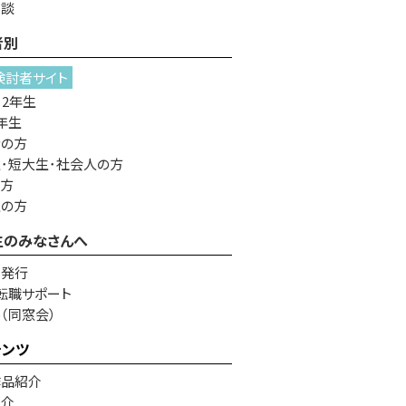
相談
者別
検討者サイト
・2年生
年生
者の方
･短大生･社会人の方
の方
生の方
生のみなさんへ
書発行
転職サポート
e（同窓会）
テンツ
作品紹介
紹介