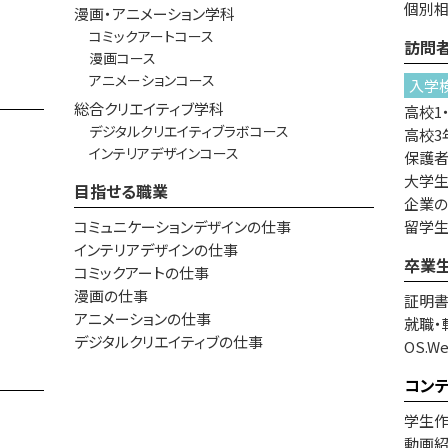
個別
漫画・アニメーション学科
コミックアートコース
訪問
漫画コース
アニメーションコース
入学
総合クリエイティブ学科
高校1
デジタルクリエイティブラボコース
高校3
インテリアデザインコース
保護
大学生
目指せる職業
企業
コミュニケーションデザインの仕事
留学
インテリアデザインの仕事
卒業
コミックアートの仕事
漫画の仕事
証明
アニメーションの仕事
就職・
デジタルクリエイティブの仕事
OS.W
コン
学生
動画