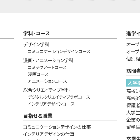
学科･コース
進学
デザイン学科
オープ
コミュニケーションデザインコース
オープ
個別
漫画・アニメーション学科
コミックアートコース
訪問
漫画コース
アニメーションコース
入学
総合クリエイティブ学科
高校1
デジタルクリエイティブラボコース
高校3
インテリアデザインコース
保護
大学生
目指せる職業
企業
コミュニケーションデザインの仕事
留学
インテリアデザインの仕事
卒業