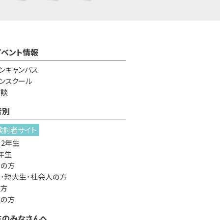
イベント情報
ンキャンパス
ンスクール
相談
者別
検討者サイト
・2年生
年生
者の方
･短大生･社会人の方
の方
生の方
生のみなさんへ