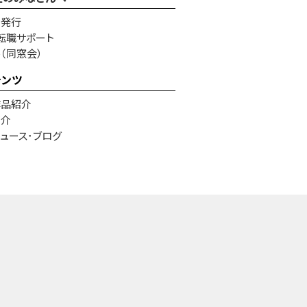
書発行
転職サポート
e（同窓会）
テンツ
作品紹介
紹介
ュース･ブログ