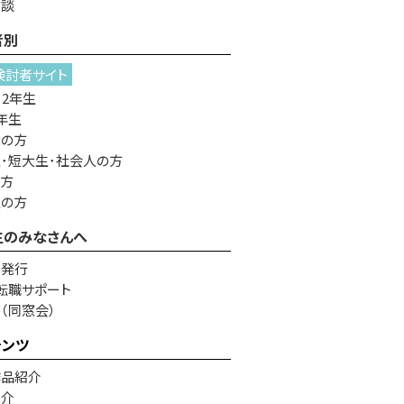
相談
者別
検討者サイト
・2年生
年生
者の方
･短大生･社会人の方
の方
生の方
生のみなさんへ
書発行
転職サポート
e（同窓会）
テンツ
作品紹介
紹介