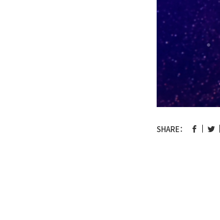
SHARE：