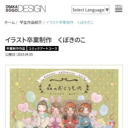
Select Language
▼
ホーム
学生作品紹介
イラスト卒業制作 くぼきのこ
イラスト卒業制作 くぼきのこ
卒業制作作品
コミックアートコース
公開日：2019.04.05