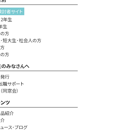
検討者サイト
・2年生
年生
者の方
･短大生･社会人の方
の方
生の方
生のみなさんへ
書発行
転職サポート
e（同窓会）
テンツ
作品紹介
紹介
ュース･ブログ