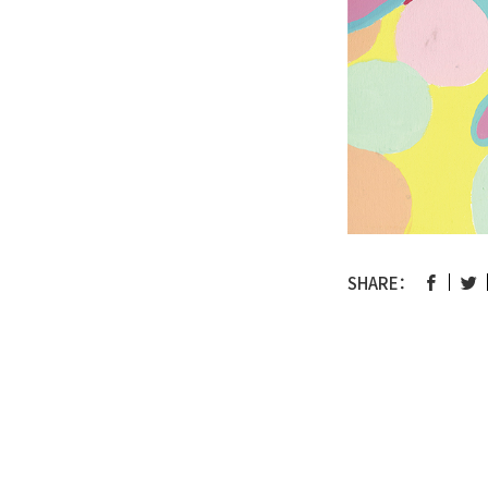
SHARE：