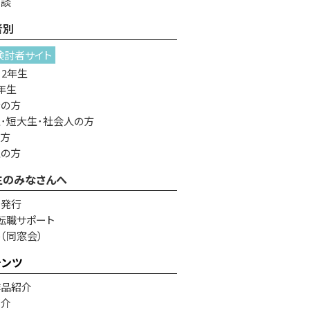
相談
者別
検討者サイト
・2年生
年生
者の方
･短大生･社会人の方
の方
生の方
生のみなさんへ
書発行
転職サポート
e（同窓会）
テンツ
作品紹介
紹介