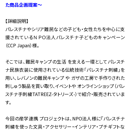
た商品企画提案～
【詳細説明】
パレスチナやシリア難民などの子ども・女性たちを中心に支
援されているＮＰＯ法人パレスチナ子どものキャン
ペーン
（CCP Japan）様。
そこでは、難民キャンプの生活 を支える一環としてパレスチ
ナ民族衣装に使用されている伝統技術「パレスチナ
刺繍」を
用い、レバノンの難民キャンプ や ガザの工房で手作りされた
刺しゅう製品を買い取り、イベントや オンラインショップ（パレ
スチナ手刺繍TATREEZ-タトリーズ-）で紹介・販売されていま
す。
今回の産学連携 プロジェクトは、NPO法人様に『パレスチナ
刺繍を使った文具・アクセサリー・インテリア・プチ
ギフトな