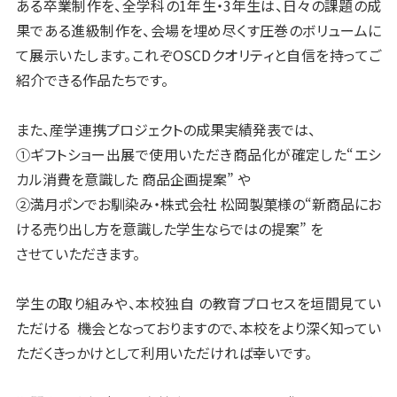
ある卒業制作を、全学科の1年生・3年生は、日々の課題の成
果である進級制作を、会場を埋め尽くす圧巻のボリュームに
て展示いたします。これぞOSCDクオリティと自信を持ってご
紹介できる作品たちです。
また、産学連携プロジェクトの成果実績発表では、
①ギフトショー出展で使用いただき商品化が確定した“エシ
カル消費を意識した 商品企画提案” や
②満月ポンでお馴染み・株式会社 松岡製菓様の“新商品にお
ける売り出し方を
意識した学生ならではの提案” を
させていただきます。
学生の取り組みや、本校独自 の教育プロセスを垣間見てい
ただける 機会となっておりますので、本校をより深く知ってい
ただくきっかけとして利用いただければ幸いです。