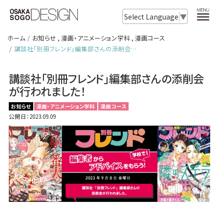
Select Language
▼
ホーム
お知らせ
,
漫画・アニメーション学科
,
漫画コース
講談社「別冊フレンド」編集部さんの添削会…
講談社「別冊フレンド」編集部さんの添削会
が行われました！
お知らせ
漫画・アニメーション学科
漫画コース
公開日：2023.09.09