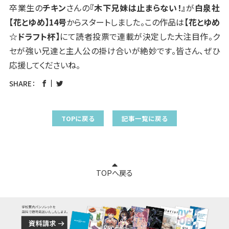
卒業生の
チキン
さんの
『木下兄妹は止まらない！』
が
白泉社
【花とゆめ】14号
からスタートしました。この作品は
【花とゆめ
☆ドラフト杯】
にて読者投票で連載が決定した大注目作。ク
セが強い兄達と主人公の掛け合いが絶妙です。皆さん、ぜひ
応援してくださいね。
SHARE：
TOPに戻る
記事一覧に戻る
TOPへ戻る