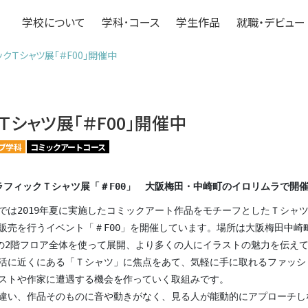
学校について
学科･コース
学生作品
就職・デビュー
ックＴシャツ展「＃F00」開催中
Ｔシャツ展「＃F00」開催中
ブ学科
コミックアートコース
ラフィックＴシャツ展「＃F00」 大阪梅田・中崎町のイロリムラで開
では2019年夏に実施したコミックアート作品をモチーフとしたＴシャ
販売を行うイベント「＃F00」を開催しています。場所は大阪梅田中崎
」の2階フロア全体を使って展開、より多くの人にイラストの魅力を伝え
活に近くにある「Ｔシャツ」に焦点をあて、気軽に手に取れるファッシ
ストや作家に遭遇する機会を作っていく取組みです。
違い、作品そのものに音や動きがなく、見る人が能動的にアプローチし