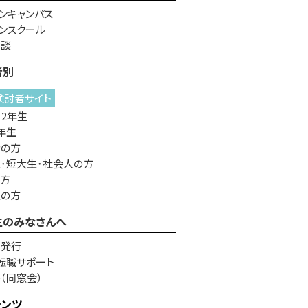
ンキャンパス
ンスクール
相談
者別
検討者サイト
・2年生
年生
者の方
･短大生･社会人の方
の方
生の方
生のみなさんへ
書発行
転職サポート
e（同窓会）
テンツ