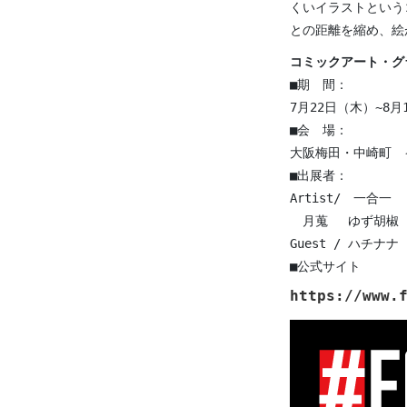
くいイラストという
との距離を縮め、絵
■期 間：
7月22日（木）~8月
■会 場：
大阪梅田・中崎町 
■出展者：
Artist/ 一
月蒐 ゆず胡椒 お
Guest / ハ
https://www.