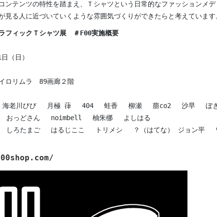
コンテンツの特性を踏まえ、Ｔシャツという日常的なファッションメデ
が見る人に近づいていくような雰囲気づくりができたらと考えています
1日（日）
イロリムラ 89画廊２階
合一 海老川びび 月極 葎 404 蛙香 柳瀬 萠co2 沙早 ぽ
っどさん noimbell 柚朱梛 よしはる
チナナ しろたまご はるじここ トリメシ ？（はてな） ジョン平 
f00shop.com/