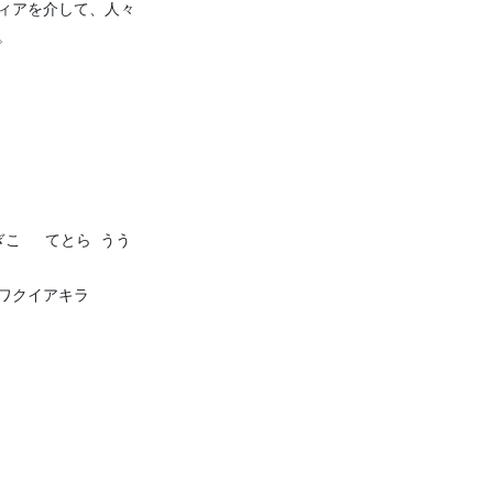
ィアを介して、人々
。
ぎこ てとら うう
ワクイアキラ