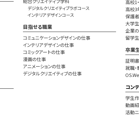
総合クリエイティブ学科
高校1
デジタルクリエイティブラボコース
高校3
インテリアデザインコース
保護
大学生
目指せる職業
企業
コミュニケーションデザインの仕事
留学
インテリアデザインの仕事
卒業
コミックアートの仕事
漫画の仕事
証明
アニメーションの仕事
就職・
デジタルクリエイティブの仕事
OS.W
コン
学生
動画
活動ニ