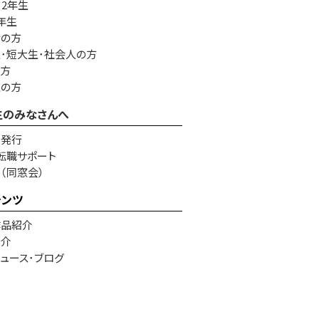
・2年生
年生
者の方
･短大生･社会人の方
の方
生の方
生のみなさんへ
書発行
転職サポート
e（同窓会）
テンツ
作品紹介
紹介
ュース･ブログ