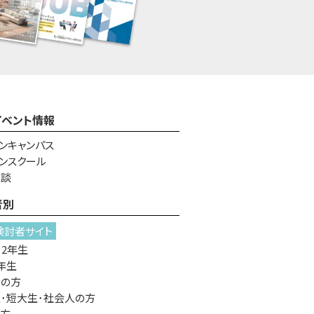
イベント情報
ンキャンパス
ンスクール
相談
者別
検討者サイト
・2年生
年生
者の方
･短大生･社会人の方
の方