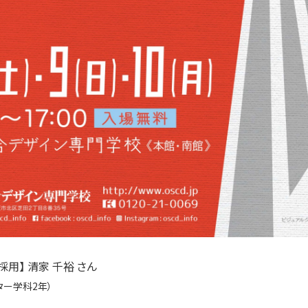
用】 清家 千裕 さん
ター学科2年）