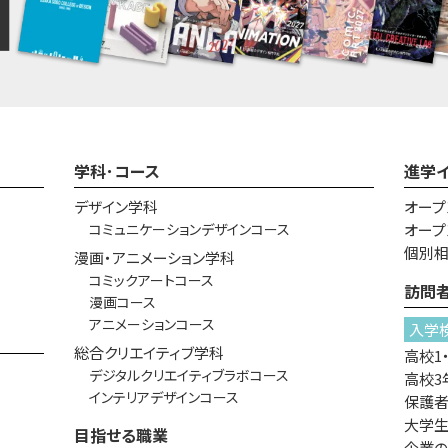
学科･コース
進学
デザイン学科
オープ
コミュニケーションデザインコース
オープ
個別
漫画・アニメーション学科
コミックアートコース
訪問
漫画コース
アニメーションコース
入学
総合クリエイティブ学科
高校1
デジタルクリエイティブラボコース
高校3
インテリアデザインコース
保護
大学生
目指せる職業
企業