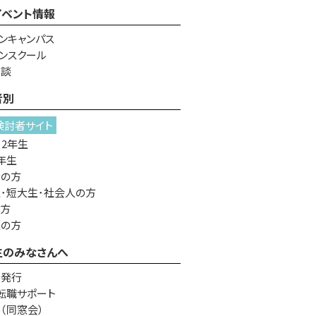
イベント情報
ンキャンパス
ンスクール
相談
者別
検討者サイト
・2年生
年生
者の方
･短大生･社会人の方
の方
生の方
生のみなさんへ
書発行
転職サポート
e（同窓会）