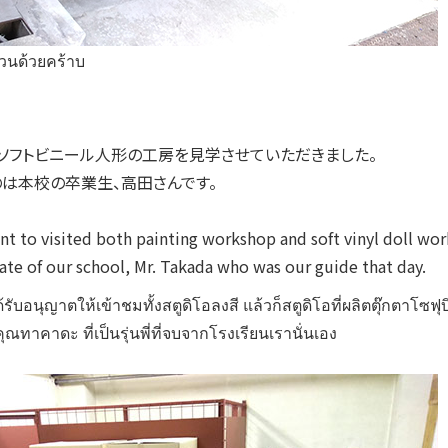
ด้วยคร้าบ
ソフトビニール人形の工房を見学させていただきました。
のは本校の卒業生、高田さんです。
t to visited both painting workshop and soft vinyl doll wo
ate of our school, Mr. Takada who was our guide that day.
ด้รับอนุญาตให้เข้าชมทั้
งสตูดิโอลงสี แล้วก็สตูดิโอที่ผลิตตุ๊กตาโซฟุ
บ
ุณทาคาดะ ที่เป็นรุ่นพี่ที่จบจากโรงเรี
ยนเรานั่นเอง