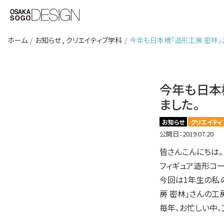
ホーム
お知らせ
,
クリエイティブ学科
今年も日本橋「造形工房 密林」
今年も日本
ました。
お知らせ
クリエイティ
公開日：2019.07.20
皆さんこんにちは。
フィギュア造形コー
今回は1年生の私
房 密林」さんの工
毎年、お忙しい中