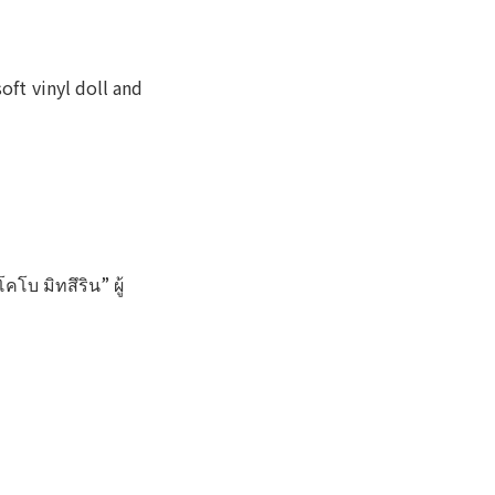
oft vinyl doll and
โบ มิทสึริน” ผู้