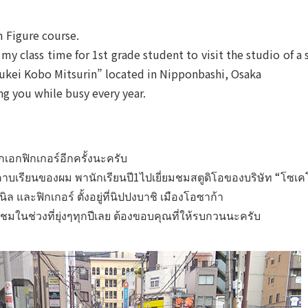
m Figure course.
 my class time for 1st grade student to visit the studio of a s
ukei Kobo Mitsurin” located in Nipponbashi, Osaka
ng you while busy every year.
กเอกฟิกเกอร์อีกครั้งนะครับ
าบเรียนของผม พานักเรียนปี1ไปเยี่ยมชมสตูดิ
โอของบริษัท “โซเคโค
ิล และฟิกเกอร์ ตั้งอยู่ที่นิปปงบาชิ เมืองโอซาก้า
มชมในช่วงที่
ยุ่งๆทุกปีเลย ต้องขอบคุณที่ให้รบกวนนะครับ