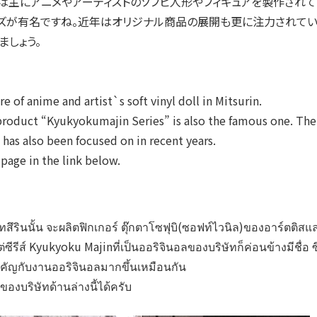
は主にアニメやアーティストのソフビ人形やフィギュアを製作されて
ーズが有名ですね。近年はオリジナル商品の展開も更に注力されてい
ましょう。
e of anime and artist`s soft vinyl doll in Mitsurin.
 product “Kyukyokumajin Series” is also the famous one. Th
 has also been focused on in recent years.
 page in the link below.
ึรินนั้น จะผลิตฟิกเกอร์ ตุ๊กตาโซฟุบิ(ซอฟท์ไวนิล)
ของอาร์ตติสแล
่ซีรีส์ Kyukyoku Majinที่เป็นออริจินอลของบริษั
ทก็ค่อนข้างมีชื่อ ซ
คัญกับงานออริจิ
นอลมากขึ้นเหมือนกัน
์ของบริษัทด้
านล่างนี้ได้ครับ