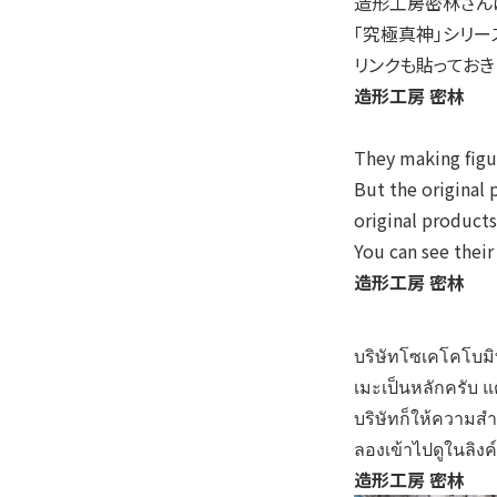
造形工房密林さん
「究極真神」シリ
リンクも貼っておき
造形工房 密林
They making figur
But the original
original products
You can see their
造形工房 密林
บริษัทโซเคโคโบมิทส
เมะเป็นหลักครับ แต
บริษัทก็
ให้ความสำ
ลองเข้าไปดูในลิงค
造形工房 密林