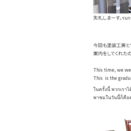
失礼しまーす。รบกวน
今回も塗装工房と
案内をしてくれた
This time, we wen
This is the gradu
ในครั้งนี้ พวกเราไ
พาชมในวันนี้ก็คื
อค