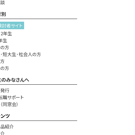
相談
者別
検討者サイト
・2年生
年生
者の方
･短大生･社会人の方
の方
生の方
生のみなさんへ
書発行
転職サポート
e（同窓会）
テンツ
作品紹介
紹介